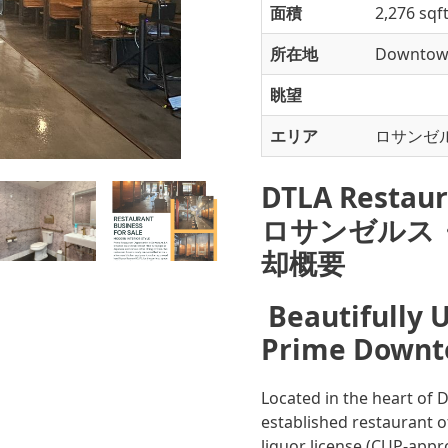
面積
2,276 sq
所在地
Downtow
眺望
エリア
ロサンゼル
DTLA Restaur
ロサンゼルス
却概要
Beautifully 
Prime Downt
Located in the heart of 
established restaurant o
liquor license (CUP-appr