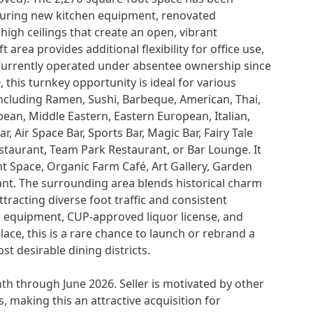
aturing new kitchen equipment, renovated
igh ceilings that create an open, vibrant
 area provides additional flexibility for office use,
 Currently operated under absentee ownership since
, this turnkey opportunity is ideal for various
ncluding Ramen, Sushi, Barbeque, American, Thai,
ean, Middle Eastern, Eastern European, Italian,
r, Air Space Bar, Sports Bar, Magic Bar, Fairy Tale
staurant, Team Park Restaurant, or Bar Lounge. It
nt Space, Organic Farm Café, Art Gallery, Garden
ant. The surrounding area blends historical charm
attracting diverse foot traffic and consistent
 equipment, CUP-approved liquor license, and
ace, this is a rare chance to launch or rebrand a
st desirable dining districts.
h through June 2026. Seller is motivated by other
, making this an attractive acquisition for