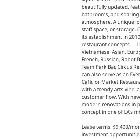
beautifully updated, fe
bathrooms, and soaring h
atmosphere. A unique loft
staff space, or storage.
its establishment in 2010
restaurant concepts — i
Vietnamese, Asian, Europ
French, Russian, Robot Ba
Team Park Bar, Circus Re
can also serve as an Eve
Café, or Market Restaur
with a trendy arts vibe, 
customer flow. With new
modern renovations in pl
concept in one of LA’s mo
Lease terms: $9,400/mont
investment opportunities