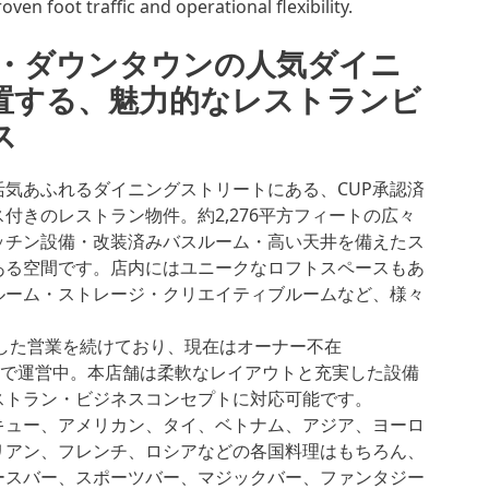
ven foot traffic and operational flexibility.
・ダウンタウンの人気ダイニ
置する、魅力的なレストランビ
ス
活気あふれるダイニングストリートにある、CUP承認済
付きのレストラン物件。約2,276平方フィートの広々
ッチン設備・改装済みバスルーム・高い天井を備えたス
ある空間です。店内にはユニークなロフトスペースもあ
ルーム・ストレージ・クリエイティブルームなど、様々
定した営業を続けており、現在はオーナー不在
rship）で運営中。本店舗は柔軟なレイアウトと充実した設備
ストラン・ビジネスコンセプトに対応可能です。
キュー、アメリカン、タイ、ベトナム、アジア、ヨーロ
リアン、フレンチ、ロシアなどの各国料理はもちろん、
ースバー、スポーツバー、マジックバー、ファンタジー