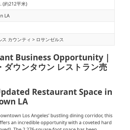
ft. (約212平米)
n LA
ス カウンティ > ロサンゼルス
ant Business Opportunity |
・ダウンタウン レストラン売
Updated Restaurant Space in
own LA
Downtown Los Angeles’ bustling dining corridor, this
ffers an incredible opportunity with a coveted hard
oved). The 2,276-square-foot space has been