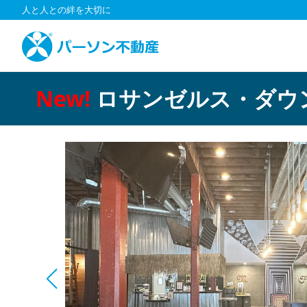
コ
人と人との絆を大切に
ン
テ
ン
ツ
へ
New!
ロサンゼルス・ダウ
ス
キ
ッ
プ