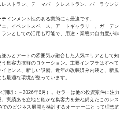
スレストラン、テーマパークレストラン、バーラウンジ
ーテインメント性のある業態にも最適です。
フェ、イベントスペース、アートギャラリー、ガーデン
トランとしての活用も可能で、用途・業態の自由度が非
街並みとアートの雰囲気が融合した人気エリアとして知
交う集客力抜群のロケーション。主要インフラはすべて
ライセンス、新しい設備、近年の改装済み内装と、新規
にも最適な環境が整っています。
リース期間：～2026年6月）。セラーは他の投資案件に注力
望。実績ある立地と確かな集客力を兼ね備えたこのレス
LAでのビジネス展開を検討するオーナーにとって理想的