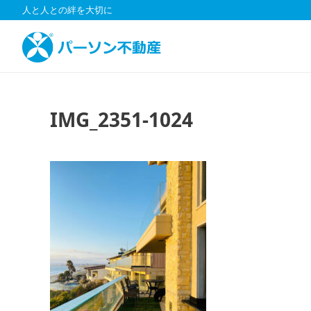
コ
人と人との絆を大切に
ン
テ
ン
ツ
へ
ス
IMG_2351-1024
キ
ッ
プ