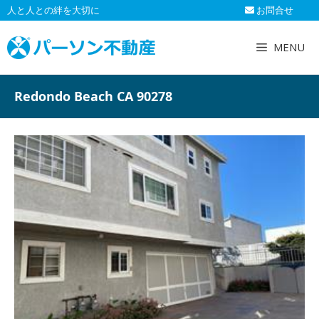
コ
人と人との絆を大切に
お問合せ
ン
テ
MENU
ン
ツ
へ
Redondo Beach CA 90278
ス
キ
ッ
プ