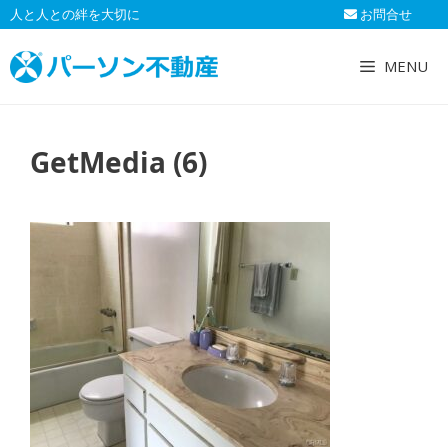
コ
人と人との絆を大切に
お問合せ
ン
テ
MENU
ン
ツ
へ
GetMedia (6)
ス
キ
ッ
プ