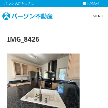
コ
人と人との絆を大切に
お問合せ
ン
テ
MENU
ン
ツ
へ
IMG_8426
ス
キ
ッ
プ