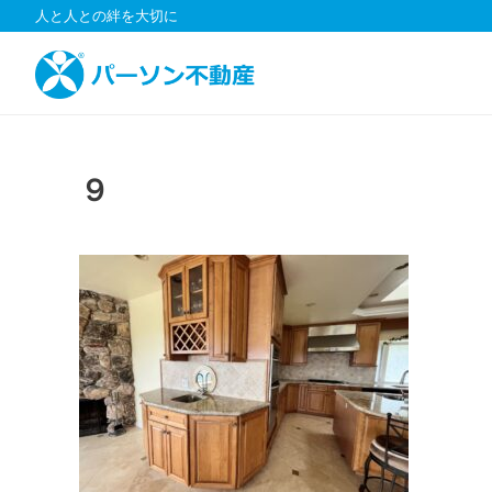
コ
人と人との絆を大切に
ン
テ
ン
ツ
へ
ス
９
キ
ッ
プ