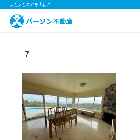
コ
人と人との絆を大切に
ン
テ
ン
ツ
へ
ス
７
キ
ッ
プ