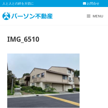
コ
人と人との絆を大切に
お問合せ
ン
テ
MENU
ン
ツ
へ
IMG_6510
ス
キ
ッ
プ