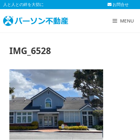
コ
人と人との絆を大切に
お問合せ
ン
テ
MENU
ン
ツ
へ
IMG_6528
ス
キ
ッ
プ