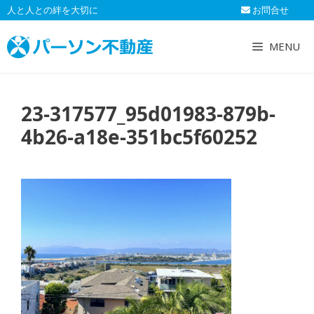
コ
人と人との絆を大切に
お問合せ
ン
テ
MENU
ン
ツ
へ
23-317577_95d01983-879b-
ス
キ
4b26-a18e-351bc5f60252
ッ
プ