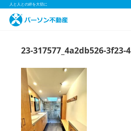
コ
人と人との絆を大切に
ン
テ
ン
ツ
へ
ス
23-317577_4a2db526-3f23-
キ
ッ
プ