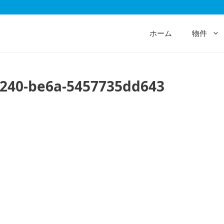
ホーム
物件
4240-be6a-5457735dd643