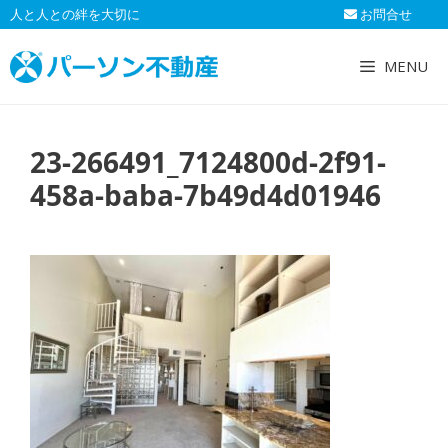
コ
人と人との絆を大切に
お問合せ
ン
テ
MENU
ン
ツ
へ
23-266491_7124800d-2f91-
ス
キ
458a-baba-7b49d4d01946
ッ
プ