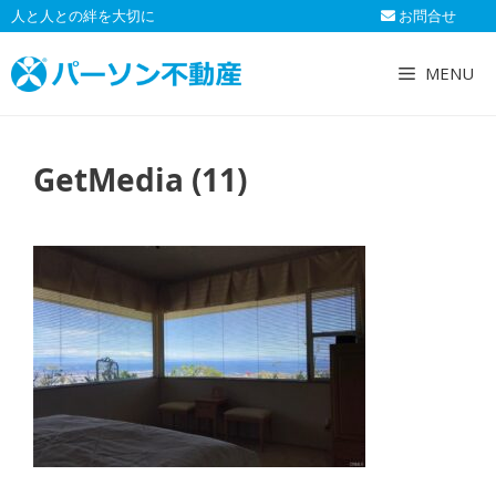
コ
人と人との絆を大切に
お問合せ
ン
テ
MENU
ン
ツ
へ
GetMedia (11)
ス
キ
ッ
プ