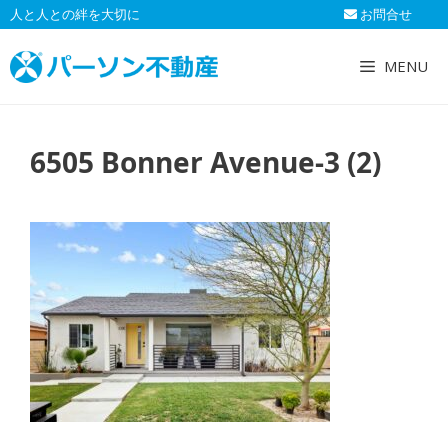
コ
人と人との絆を大切に
お問合せ
ン
テ
MENU
ン
ツ
へ
6505 Bonner Avenue-3 (2)
ス
キ
ッ
プ