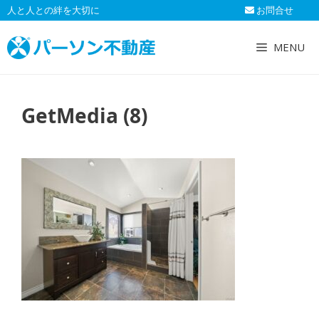
コ
人と人との絆を大切に
お問合せ
ン
テ
MENU
ン
ツ
へ
GetMedia (8)
ス
キ
ッ
プ