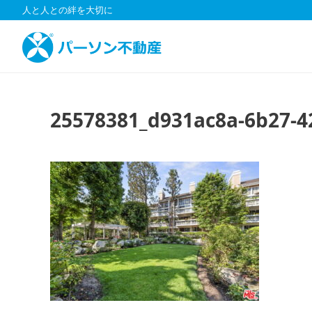
コ
人と人との絆を大切に
ン
テ
ン
ツ
へ
ス
25578381_d931ac8a-6b27-4
キ
ッ
プ