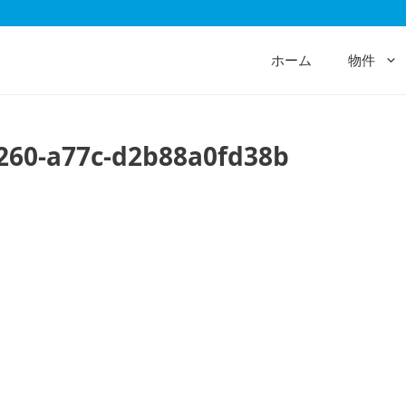
ホーム
物件
260-a77c-d2b88a0fd38b