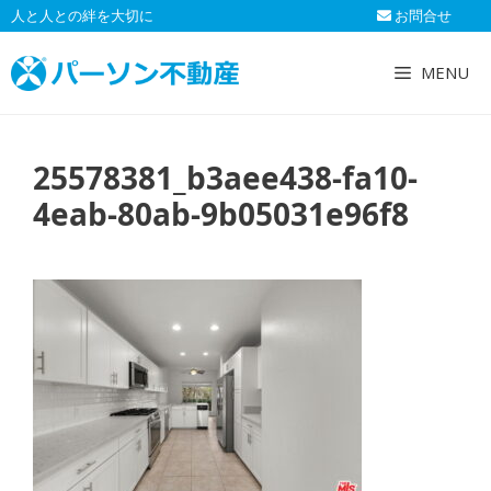
コ
人と人との絆を大切に
お問合せ
ン
テ
MENU
ン
ツ
へ
25578381_b3aee438-fa10-
ス
キ
4eab-80ab-9b05031e96f8
ッ
プ