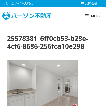
コ
人と人との絆を大切に
お問合せ
ン
テ
MENU
ン
ツ
へ
25578381_6ff0cb53-b28e-
ス
キ
4cf6-8686-256fca10e298
ッ
プ