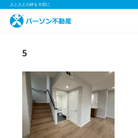
コ
人と人との絆を大切に
ン
テ
ン
ツ
へ
ス
5
キ
ッ
プ