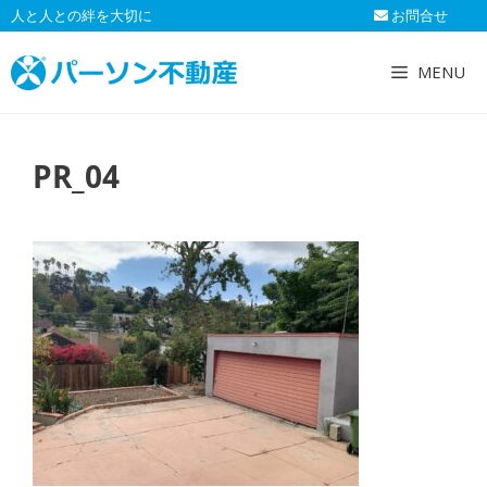
コ
人と人との絆を大切に
お問合せ
ン
テ
MENU
ン
ツ
へ
PR_04
ス
キ
ッ
プ