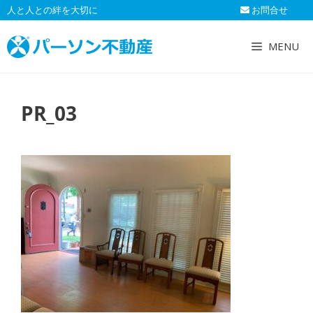
コ
人と人との絆を大切に
お問合せ
ン
テ
MENU
ン
ツ
へ
PR_03
ス
キ
ッ
プ