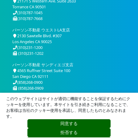
21171 S Western Ave. Suite 2633
Torrance CA 90501
(310)787-1045
(310)787-7668
パーソン不動産 ウエストLA支店
2130 Sawtelle Blvd. #307
Los Angeles CA 90025
(310)231-1200
(310)231-1202
パーソン不動産 サンディエゴ支店
4565 Ruffner Street Suite 100
San Diego CA 92111
(858)268-0900
(858)268-0909
このウェブサイトはサイトが適切に機能することを保証するためにク
ッキーを使用しています。本サイトを引き続きご利用になることで、
お客様は当社のクッキー使用を承認し、同意したものとみなされま
す。
同意する
プライバシー
利用規約
拒否する
© 2026 Person Realty, Inc. All Rights Reserved.