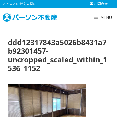
コ
人と人との絆を大切に
お問合せ
ン
テ
MENU
ン
ツ
へ
ddd12317843a5026b8431a7
ス
キ
b92301457-
ッ
uncropped_scaled_within_1
プ
536_1152