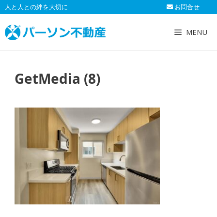
コ
人と人との絆を大切に
お問合せ
ン
テ
MENU
ン
ツ
へ
GetMedia (8)
ス
キ
ッ
プ