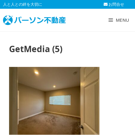
コ
人と人との絆を大切に
お問合せ
ン
テ
MENU
ン
ツ
へ
GetMedia (5)
ス
キ
ッ
プ