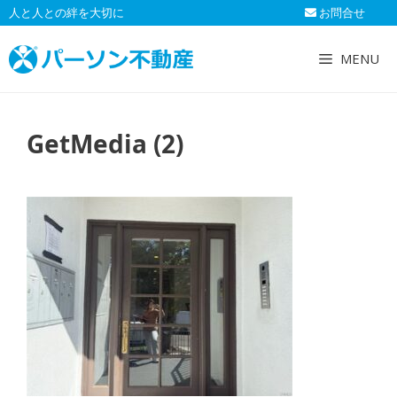
コ
人と人との絆を大切に
お問合せ
ン
テ
MENU
ン
ツ
へ
GetMedia (2)
ス
キ
ッ
プ