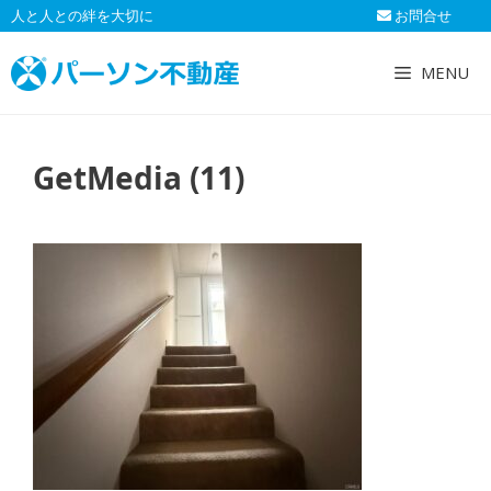
コ
人と人との絆を大切に
お問合せ
ン
テ
MENU
ン
ツ
へ
GetMedia (11)
ス
キ
ッ
プ