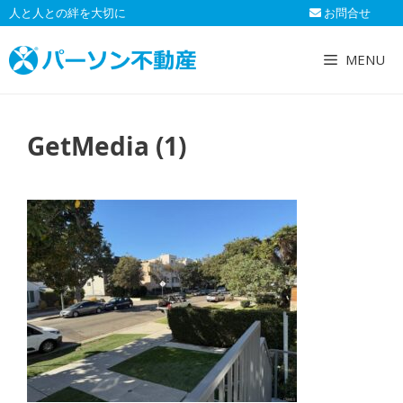
コ
人と人との絆を大切に
お問合せ
ン
テ
MENU
ン
ツ
へ
GetMedia (1)
ス
キ
ッ
プ