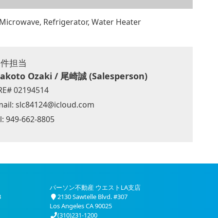
Microwave, Refrigerator, Water Heater
物件担当
akoto Ozaki / 尾崎誠 (Salesperson)
RE# 02194514
ail:
slc84124@icloud.com
l: 949-662-8805
パーソン不動産 ウエストLA支店
3
2130 Sawtelle Blvd. #307
Los Angeles CA 90025
(310)231-1200