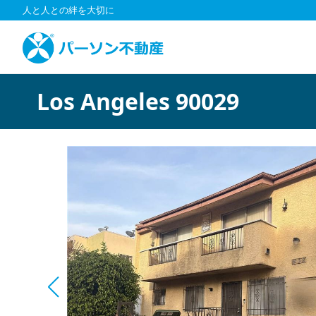
コ
人と人との絆を大切に
ン
テ
ン
ツ
へ
Los Angeles 90029
ス
キ
ッ
プ