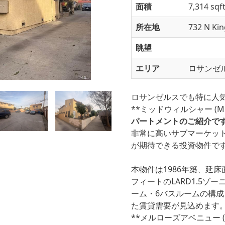
面積
7,314 sq
所在地
732 N Kin
眺望
エリア
ロサンゼル
ロサンゼルスでも特に人気
**
ミッドウィルシャー (Mid-W
パートメントのご紹介で
非常に高いサブマーケッ
が期待できる投資物件で
本物件は1986年築、延床
フィートのLARD1.5ゾ
ーム・6バスルームの構
た賃貸需要が見込めます。周
**
メルローズアベニュー (Mel