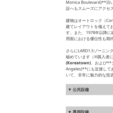
Monica Boulevard)
**
設へもスムーズにアクセ
建物はオートロック（Cont
建てレイアウトを備えて
す。また、1978年以降
用面における優位性も期
さらにLARD1.5ゾー
秘めています（※購入者
(Koreatown)
、および**
Angeles)
**にも近接し
いて、非常に魅力的な投
公共設備
専用設備