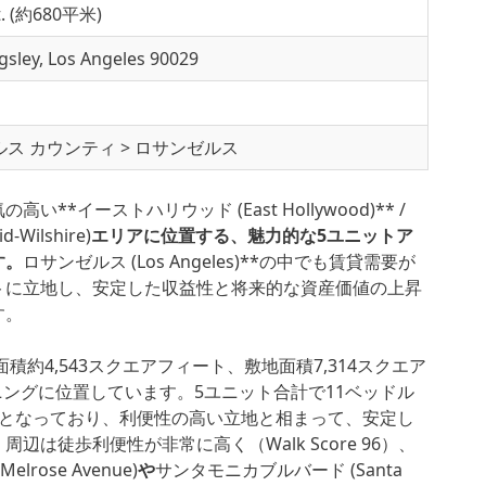
ft. (約680平米)
gsley, Los Angeles 90029
ス カウンティ > ロサンゼルス
の高い**
イーストハリウッド (East Hollywood)
** /
ilshire)
エリアに位置する、魅力的な5ユニットア
す。
ロサンゼルス (Los Angeles)
**の中でも賃貸需要が
トに立地し、安定した収益性と将来的な資産価値の上昇
す。
面積約4,543スクエアフィート、敷地面積7,314スクエア
ーニングに位置しています。5ユニット合計で11ベッドル
成となっており、利便性の高い立地と相まって、安定し
辺は徒歩利便性が非常に高く（Walk Score 96）、
rose Avenue)
や
サンタモニカブルバード (Santa