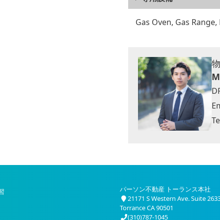
Gas Oven, Gas Range, 
M
D
Em
Te
パーソン不動産 トーランス本社
習
21171 S Western Ave. Suite 263
Torrance CA 90501
(310)787-1045