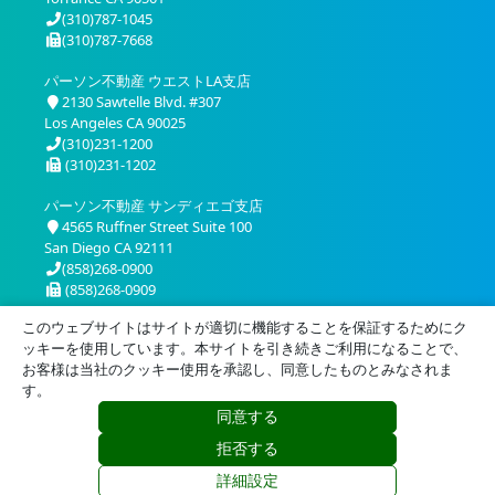
(310)787-1045
(310)787-7668
パーソン不動産 ウエストLA支店
2130 Sawtelle Blvd. #307
Los Angeles CA 90025
(310)231-1200
(310)231-1202
パーソン不動産 サンディエゴ支店
4565 Ruffner Street Suite 100
San Diego CA 92111
(858)268-0900
(858)268-0909
このウェブサイトはサイトが適切に機能することを保証するためにク
ッキーを使用しています。本サイトを引き続きご利用になることで、
お客様は当社のクッキー使用を承認し、同意したものとみなされま
す。
同意する
プライバシー
利用規約
拒否する
© 2026 Person Realty, Inc. All Rights Reserved.
詳細設定