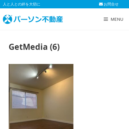
コ
人と人との絆を大切に
お問合せ
ン
テ
MENU
ン
ツ
へ
GetMedia (6)
ス
キ
ッ
プ