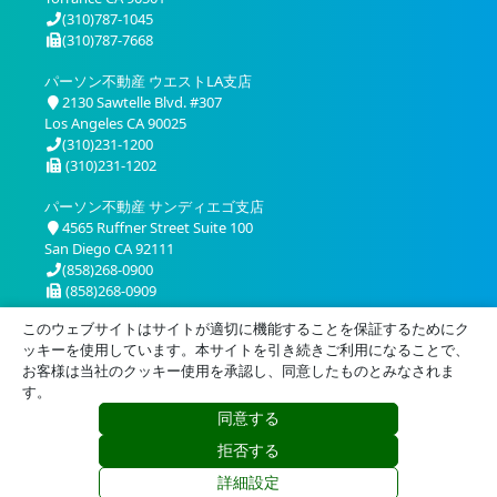
(310)787-1045
(310)787-7668
パーソン不動産 ウエストLA支店
2130 Sawtelle Blvd. #307
Los Angeles CA 90025
(310)231-1200
(310)231-1202
パーソン不動産 サンディエゴ支店
4565 Ruffner Street Suite 100
San Diego CA 92111
(858)268-0900
(858)268-0909
このウェブサイトはサイトが適切に機能することを保証するためにク
ッキーを使用しています。本サイトを引き続きご利用になることで、
お客様は当社のクッキー使用を承認し、同意したものとみなされま
す。
同意する
プライバシー
利用規約
拒否する
© 2026 Person Realty, Inc. All Rights Reserved.
詳細設定