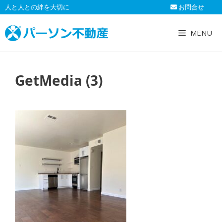
コ
人と人との絆を大切に
お問合せ
ン
テ
MENU
ン
ツ
へ
GetMedia (3)
ス
キ
ッ
プ