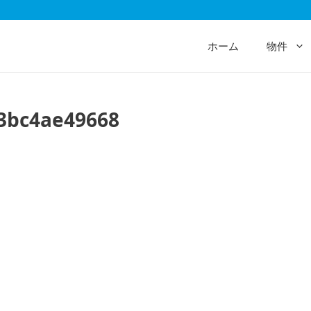
ホーム
物件
c3bc4ae49668