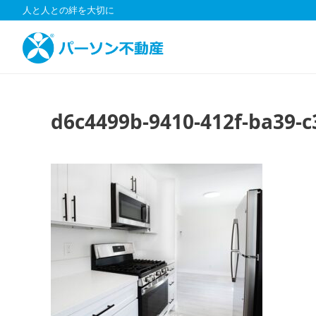
コ
人と人との絆を大切に
ン
テ
ン
ツ
へ
ス
d6c4499b-9410-412f-ba39-
キ
ッ
プ