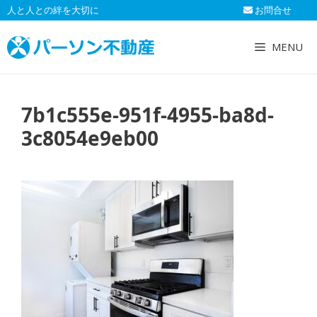
コ
人と人との絆を大切に
お問合せ
ン
テ
MENU
ン
ツ
へ
7b1c555e-951f-4955-ba8d-
ス
キ
3c8054e9eb00
ッ
プ