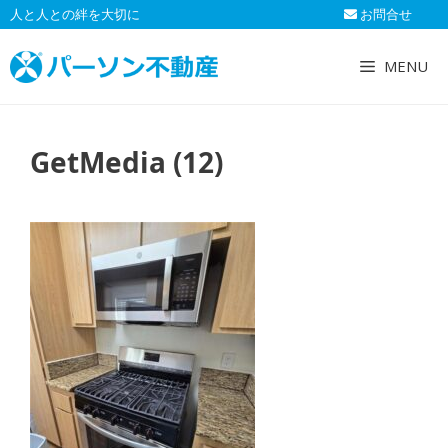
コ
人と人との絆を大切に
お問合せ
ン
テ
MENU
ン
ツ
へ
GetMedia (12)
ス
キ
ッ
プ