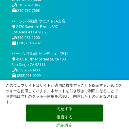
(310)787-1045
(310)787-7668
パーソン不動産 ウエストLA支店
2130 Sawtelle Blvd. #307
Los Angeles CA 90025
(310)231-1200
(310)231-1202
パーソン不動産 サンディエゴ支店
4565 Ruffner Street Suite 100
San Diego CA 92111
(858)268-0900
(858)268-0909
このウェブサイトはサイトが適切に機能することを保証するためにク
ッキーを使用しています。本サイトを引き続きご利用になることで、
お客様は当社のクッキー使用を承認し、同意したものとみなされま
す。
同意する
プライバシー
利用規約
拒否する
© 2026 Person Realty, Inc. All Rights Reserved.
詳細設定