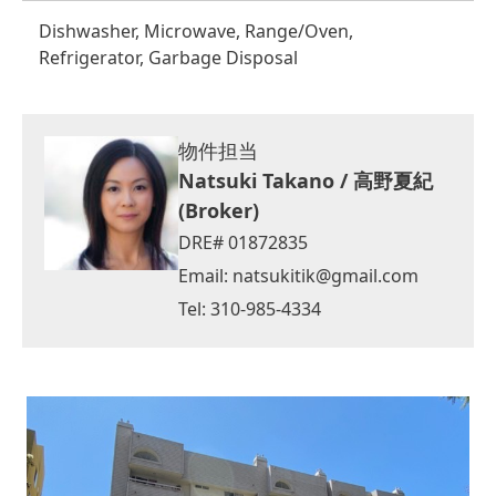
Dishwasher, Microwave, Range/Oven,
Refrigerator, Garbage Disposal
物件担当
Natsuki Takano / 高野夏紀
(Broker)
DRE# 01872835
Email:
natsukitik@gmail.com
Tel: 310-985-4334