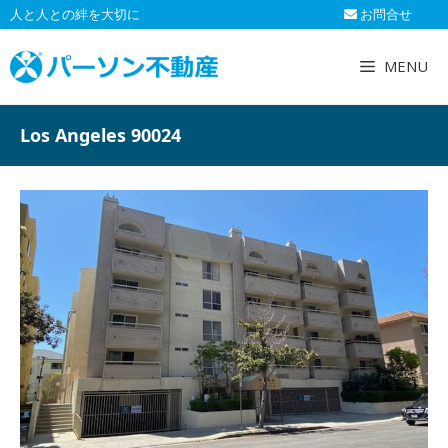
コ
人と人との絆を大切に
お問合せ
ン
テ
MENU
ン
ツ
へ
Los Angeles 90024
ス
キ
ッ
プ