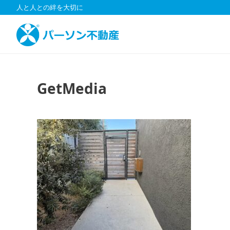
コ
人と人との絆を大切に
ン
テ
ン
ツ
へ
ス
GetMedia
キ
ッ
プ