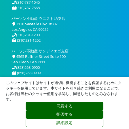
(310)787-1045
(310)787-7668
パーソン不動産 ウエストLA支店
2130 Sawtelle Blvd. #307
Los Angeles CA 90025
(310)231-1200
(310)231-1202
パーソン不動産 サンディエゴ支店
4565 Ruffner Street Suite 100
San Diego CA 92111
(858)268-0900
(858)268-0909
このウェブサイトはサイトが適切に機能することを保証するためにク
ッキーを使用しています。本サイトを引き続きご利用になることで、
お客様は当社のクッキー使用を承認し、同意したものとみなされま
す。
同意する
プライバシー
利用規約
拒否する
© 2026 Person Realty, Inc. All Rights Reserved.
詳細設定