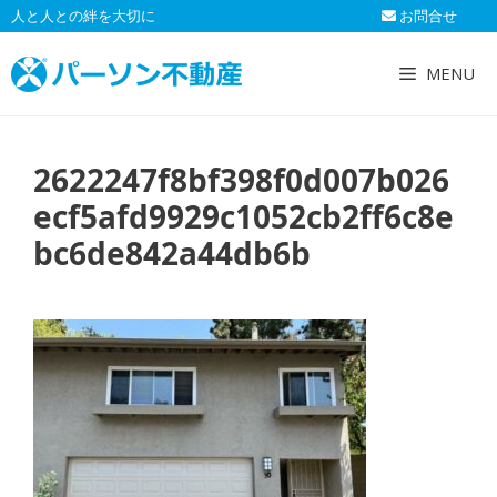
コ
人と人との絆を大切に
お問合せ
ン
テ
MENU
ン
ツ
へ
2622247f8bf398f0d007b026
ス
キ
ecf5afd9929c1052cb2ff6c8e
ッ
bc6de842a44db6b
プ