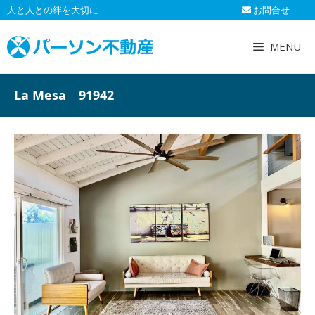
コ
人と人との絆を大切に
お問合せ
ン
テ
MENU
ン
ツ
へ
La Mesa 91942
ス
キ
ッ
プ