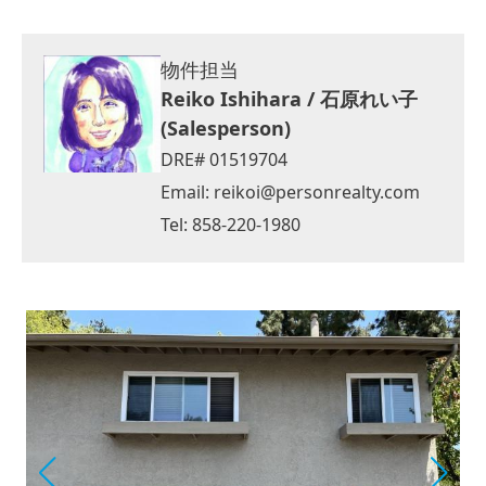
物件担当
Reiko Ishihara / 石原れい子
(Salesperson)
DRE# 01519704
Email:
reikoi@personrealty.com
Tel: 858-220-1980