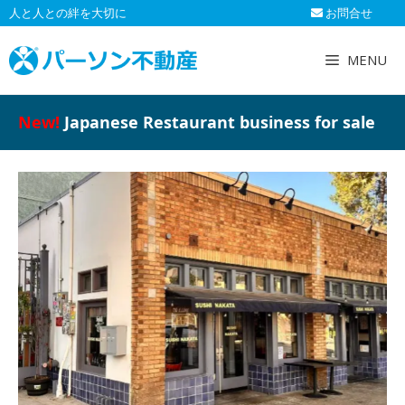
コ
人と人との絆を大切に
お問合せ
ン
テ
MENU
ン
ツ
へ
New!
Japanese Restaurant business for sale
ス
キ
ッ
プ