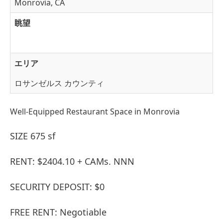
Monrovia, CA
眺望
エリア
ロサンゼルス カウンティ
Well-Equipped Restaurant Space in Monrovia
SIZE 675 sf
RENT: $2404.10 + CAMs. NNN
SECURITY DEPOSIT: $0
FREE RENT: Negotiable