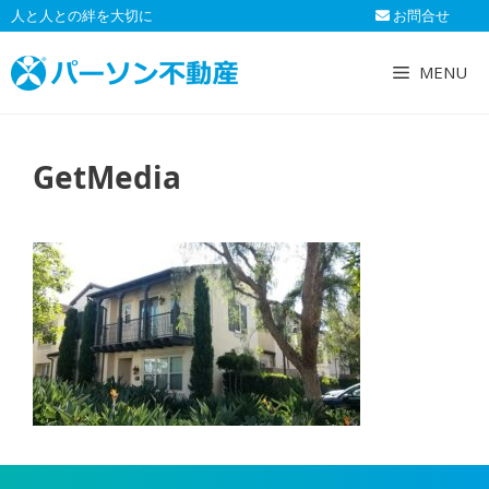
コ
人と人との絆を大切に
お問合せ
ン
テ
MENU
ン
ツ
へ
GetMedia
ス
キ
ッ
プ