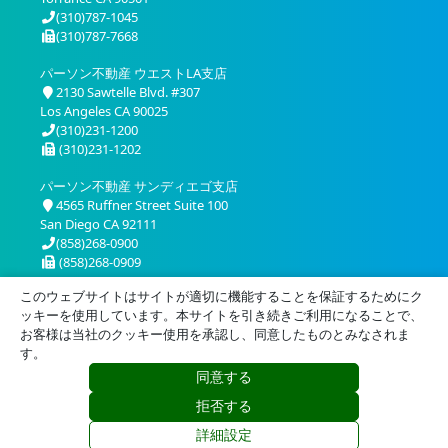
(310)787-1045
(310)787-7668
パーソン不動産 ウエストLA支店
2130 Sawtelle Blvd. #307
Los Angeles CA 90025
(310)231-1200
(310)231-1202
パーソン不動産 サンディエゴ支店
4565 Ruffner Street Suite 100
San Diego CA 92111
(858)268-0900
(858)268-0909
このウェブサイトはサイトが適切に機能することを保証するためにク
ッキーを使用しています。本サイトを引き続きご利用になることで、
お客様は当社のクッキー使用を承認し、同意したものとみなされま
す。
同意する
プライバシー
利用規約
拒否する
© 2026 Person Realty, Inc. All Rights Reserved.
詳細設定