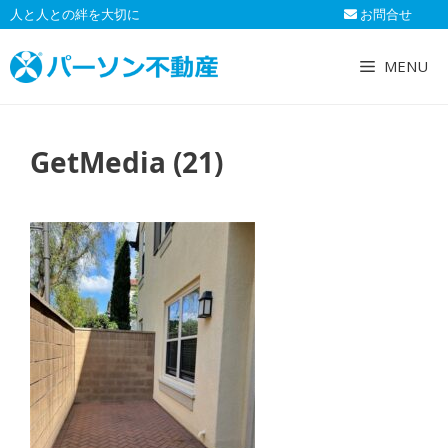
コ
人と人との絆を大切に
お問合せ
ン
テ
MENU
ン
ツ
へ
GetMedia (21)
ス
キ
ッ
プ