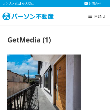
コ
人と人との絆を大切に
お問合せ
ン
テ
MENU
ン
ツ
へ
GetMedia (1)
ス
キ
ッ
プ