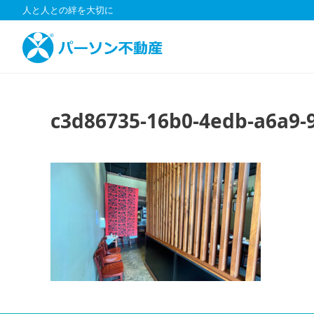
コ
人と人との絆を大切に
ン
テ
ン
ツ
へ
ス
c3d86735-16b0-4edb-a6a9
キ
ッ
プ