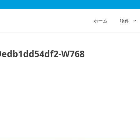
ホーム
物件
-9edb1dd54df2-W768