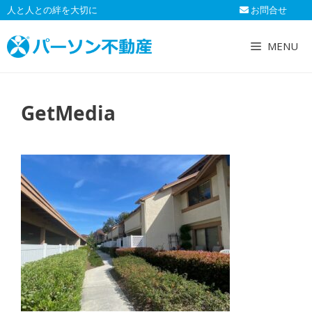
コ
人と人との絆を大切に
お問合せ
ン
テ
MENU
ン
ツ
へ
GetMedia
ス
キ
ッ
プ