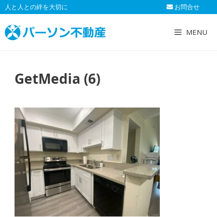
コ
人と人との絆を大切に
お問合せ
ン
テ
MENU
ン
ツ
へ
GetMedia (6)
ス
キ
ッ
プ