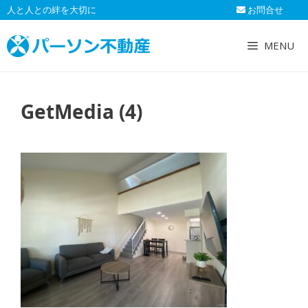
コ
人と人との絆を大切に
お問合せ
ン
テ
MENU
ン
ツ
へ
GetMedia (4)
ス
キ
ッ
プ