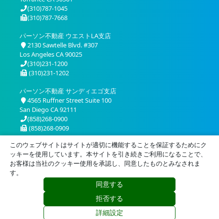
(310)787-1045
(310)787-7668
パーソン不動産 ウエストLA支店
2130 Sawtelle Blvd. #307
Los Angeles CA 90025
(310)231-1200
(310)231-1202
パーソン不動産 サンディエゴ支店
4565 Ruffner Street Suite 100
San Diego CA 92111
(858)268-0900
(858)268-0909
このウェブサイトはサイトが適切に機能することを保証するためにク
ッキーを使用しています。本サイトを引き続きご利用になることで、
お客様は当社のクッキー使用を承認し、同意したものとみなされま
す。
同意する
プライバシー
利用規約
拒否する
© 2026 Person Realty, Inc. All Rights Reserved.
詳細設定