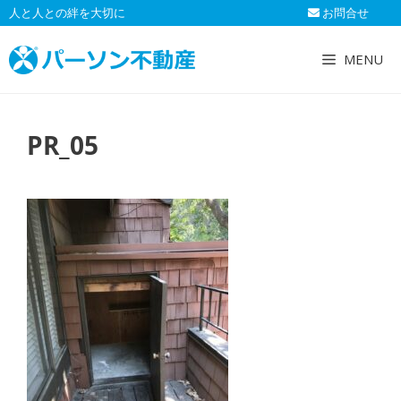
コ
人と人との絆を大切に
お問合せ
ン
テ
MENU
ン
ツ
へ
PR_05
ス
キ
ッ
プ