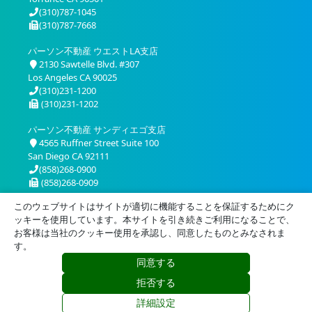
(310)787-1045
(310)787-7668
パーソン不動産 ウエストLA支店
2130 Sawtelle Blvd. #307
Los Angeles CA 90025
(310)231-1200
(310)231-1202
パーソン不動産 サンディエゴ支店
4565 Ruffner Street Suite 100
San Diego CA 92111
(858)268-0900
(858)268-0909
このウェブサイトはサイトが適切に機能することを保証するためにク
ッキーを使用しています。本サイトを引き続きご利用になることで、
お客様は当社のクッキー使用を承認し、同意したものとみなされま
す。
同意する
プライバシー
利用規約
拒否する
© 2026 Person Realty, Inc. All Rights Reserved.
詳細設定