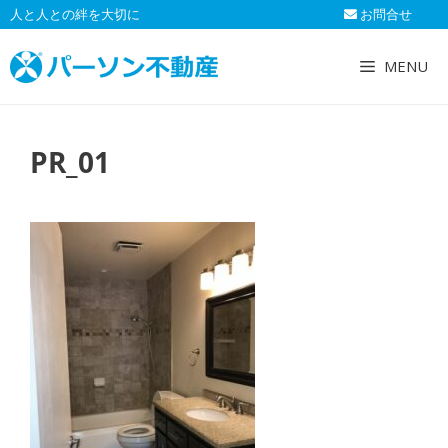
コ
人と人との絆を大切に
お問合せ
ン
テ
MENU
ン
ツ
へ
PR_01
ス
キ
ッ
プ