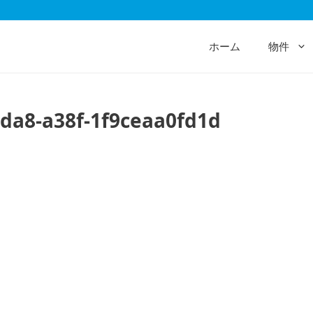
ホーム
物件
4da8-a38f-1f9ceaa0fd1d