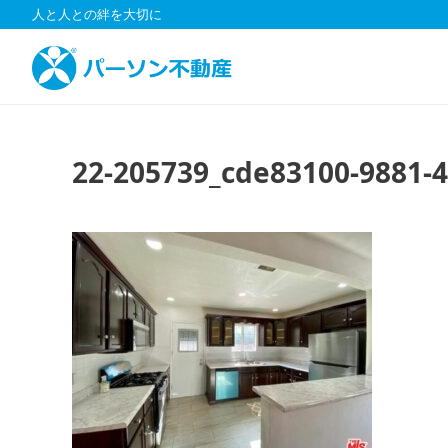
コ
人と人との絆を大切に
ン
テ
ン
ツ
へ
ス
22-205739_cde83100-9881-
キ
ッ
プ