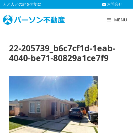
コ
人と人との絆を大切に
お問合せ
ン
テ
MENU
ン
ツ
へ
22-205739_b6c7cf1d-1eab-
ス
キ
4040-be71-80829a1ce7f9
ッ
プ