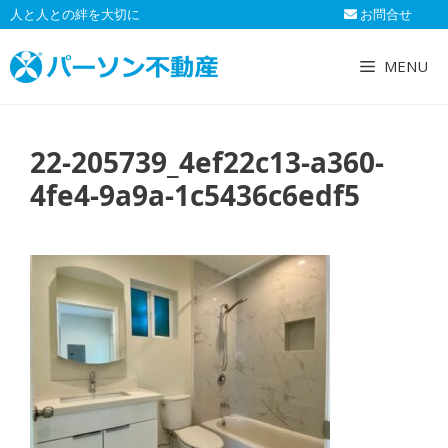
コ
人と人との絆を大切に
お問合せ
ン
テ
MENU
ン
ツ
へ
22-205739_4ef22c13-a360-
ス
キ
4fe4-9a9a-1c5436c6edf5
ッ
プ